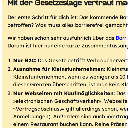
Mit der Gesetzeslage vertraut m
Der erste Schritt für dich ist: Das kommende B
betroffen? Was muss alles barrierefrei gemach
Wir haben schon sehr ausführlich über das
Barr
Darum ist hier nur eine kurze Zusammenfassun
Nur B2C:
Das Gesetz betrifft Verbrauchervertr
Ausnahme für Kleinstunternehmen:
Kleinstu
Kleinstunternehmen, wenn es weniger als 10 M
dieser Grenzen überschritten, ist man kein 
Nur
Webseiten mit Kaufmöglichkeiten:
Das 
»elektronischen Geschäftsverkehr«. Webseiten
»Vertragsabschluss« gilt allerdings schon, w
Anmeldungen). Außerdem sind auch »Vertrags
einem Restaurant buchen kann. Reine Präsent