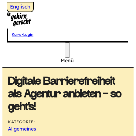
Wechsel zu
Englisch
Gehirngerecht Digital
Kurs-Login
Menü
Hauptmenü
Digitale Barrierefreiheit
als Agentur anbieten – so
geht’s!
KATEGORIE:
Allgemeines