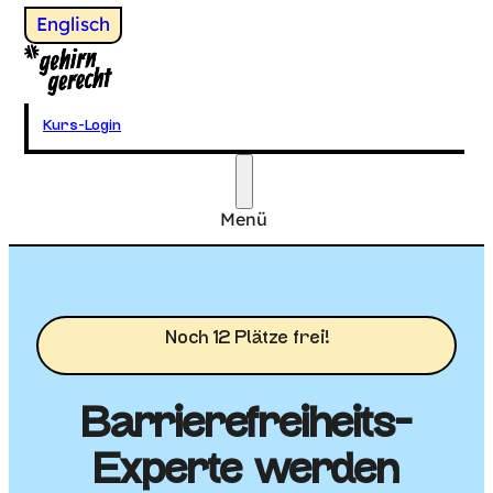
Wechsel zu
Englisch
Gehirngerecht Digital
Kurs-Login
Menü
Hauptmenü
Noch 12 Plätze frei!
Barrierefreiheits-
Experte werden