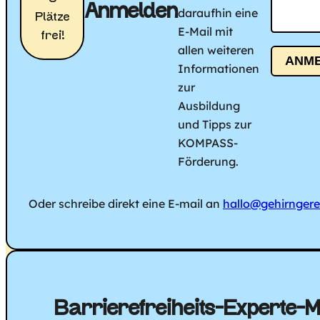
Anmelden
daraufhin eine
Plätze
E-Mail mit
frei!
allen weiteren
ANM
Informationen
zur
Ausbildung
und Tipps zur
KOMPASS-
Förderung.
Oder schreibe direkt eine E-mail an
hallo@gehirngerec
Barrierefreiheits-Experte-M