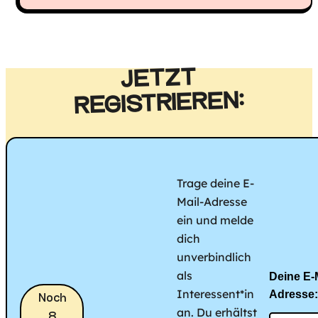
JETZT
REGISTRIEREN:
Trage deine E-
Mail-Adresse
ein und melde
dich
unverbindlich
als
Deine E-M
Interessent*in
Adresse:
Noch
an. Du erhältst
8