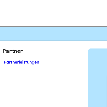
on Tools und Werkzeugen hilft dir bei
digitaler Barrierefreiheit im Alltag
Partner
Partnerleistungen