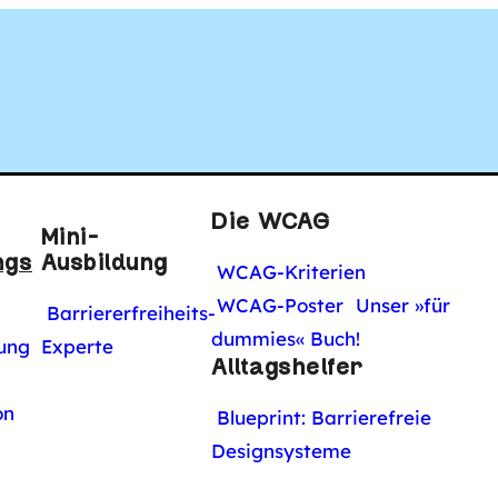
tal
Die WCAG
Mini-
Tools und Wer
ngs
Ausbildung
WCAG-Kriterien
WCAG-Poster
Unser »für
Barriererfreiheits-
dummies« Buch!
ung
Experte
le Barrierefre
Alltagshelfer
on
Blueprint: Barrierefreie
Designsysteme