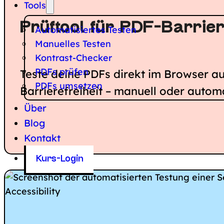
Tools
Prüftool für PDF-Barrier
Automatisiertes Testen
Manuelles Testen
Kontrast-Checker
PDFs prüfen
Teste deine PDFs direkt im Browser au
PDFs umsetzen
Barrierefreiheit – manuell oder automa
Über
Blog
Kontakt
Kurs-Login