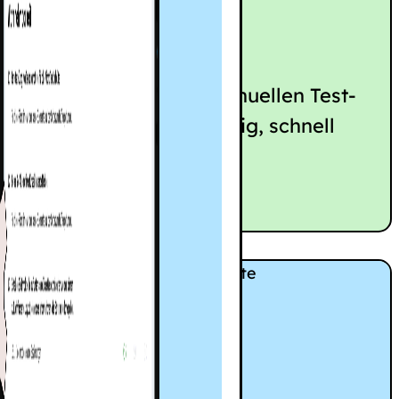
eiheit
y-Center: Mit unserem manuellen Test-
eine Webseite selbstständig, schnell
 digitale Barrierefreiheit!