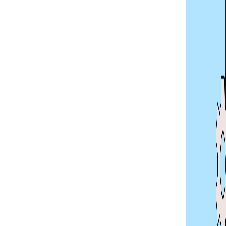
Barrierefr
 in Word,
Das Accessibilit
ierefrei machen.
Tool prüfst du d
und effizient auf