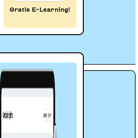
m Umsetzen und Testen
Gratis E-Learning!