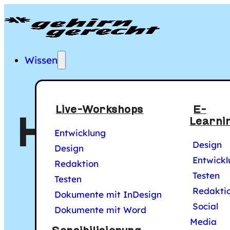
Gehirngerecht Digi
Hauptmenü
Wissen
Live-Workshops
E-
Hilfreiche 
Learni
Entwicklung
Design
Design
Entwickl
Redaktion
für digita
Testen
Testen
Redakti
Dokumente mit InDesign
Social
Dokumente mit Word
Media