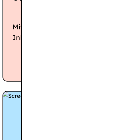
Mit diesen Tools kannst du deine PDFs
InDesign oder direkt im Browser barr