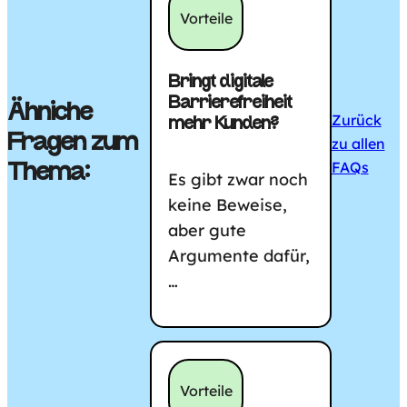
Kategorie:
Vorteile
Bringt digitale
Barrierefreiheit
Ähniche
Zurück
mehr Kunden?
Fragen zum
zu allen
FAQs
Thema:
Es gibt zwar noch
keine Beweise,
aber gute
Argumente dafür,
…
Kategorie:
Vorteile