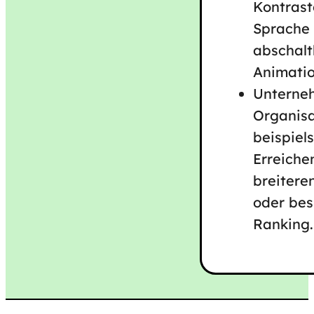
Kontrast
Sprache
abschal
Animati
Unterne
Organisa
beispiel
Erreiche
breitere
oder bes
Ranking.