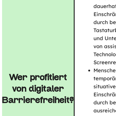
dauerha
Einschr
durch be
Tastatur
und Unte
von assi
Technolo
Screenre
Mensche
Wer profitiert
temporä
situativ
von digitaler
Einschr
Barrierefreiheit?
durch be
ausreic