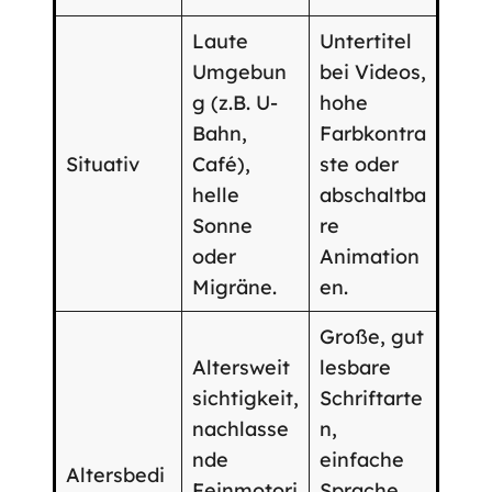
Laute
Untertitel
Umgebun
bei Videos,
g (z.B. U-
hohe
Bahn,
Farbkontra
Situativ
Café),
ste oder
helle
abschaltba
Sonne
re
oder
Animation
Migräne.
en.
Große, gut
Altersweit
lesbare
sichtigkeit,
Schriftarte
nachlasse
n,
nde
einfache
Altersbedi
Feinmotori
Sprache