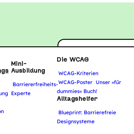
tal
Die WCAG
Mini-
In Kürze:
ngs
Ausbildung
WCAG-Kriterien
WCAG-Poster
Unser »für
Barriererfreiheits-
dummies« Buch!
Barrierefreihei
ung
Experte
Alltagshelfer
Rankingfaktor
on
Blueprint: Barrierefreie
Mobile-Friendl
Designsysteme
Barrierefreih