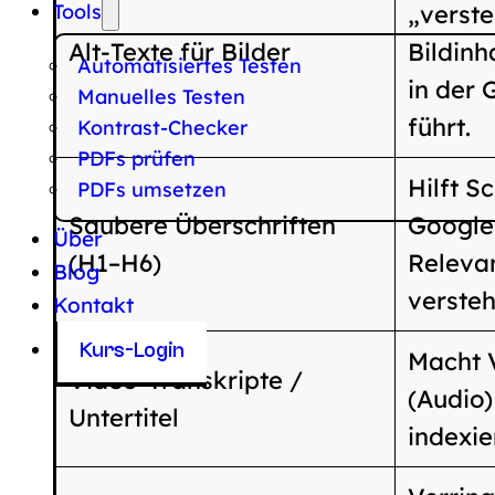
Tools
„verst
Alt-Texte für Bilder
Bildinh
Automatisiertes Testen
in der 
Manuelles Testen
führt.
Kontrast-Checker
PDFs prüfen
Hilft S
PDFs umsetzen
Saubere Überschriften
Google,
Über
(H1–H6)
Relevan
Blog
versteh
Kontakt
Kurs-Login
Macht 
Video-Transkripte /
(Audio)
Untertitel
indexie