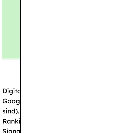
Digitale Barrierefreiheit ist kein
direkter
R
Google-Algorithmus (wie Ladezeit oder M
sind). Allerdings hat sie massive indirek
Ranking verbessern können. Google belo
Signale, die durch barrierefreie Websites