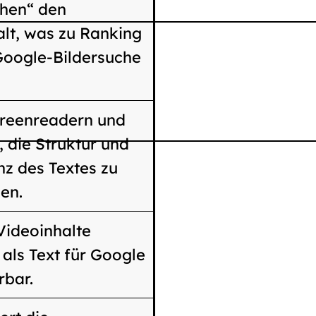
ehen“ den
alt, was zu Ranking
Google-Bildersuche
creenreadern und
 die Struktur und
z des Textes zu
en.
Videoinhalte
 als Text für Google
rbar.