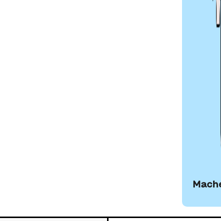
efreiheit dem
 direkter Rankingfaktor
erefreiheit auf das
Schnittmenge aus SEO, UX
rteil
Mache
schinen