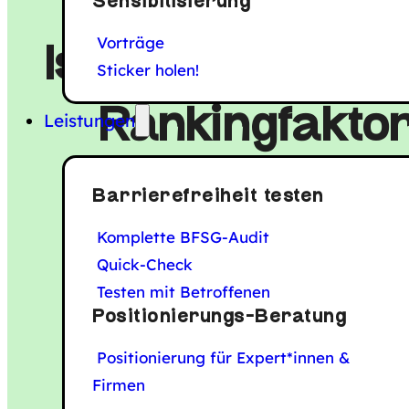
Sensibilisierung
Vorträge
Ist Barrierefreih
Sticker holen!
Rankingfaktor
Leistungen
Google?
Barrierefreiheit testen
Komplette BFSG-Audit
Quick-Check
Testen mit Betroffenen
Positionierungs-Beratung
Positionierung für Expert*innen &
Firmen