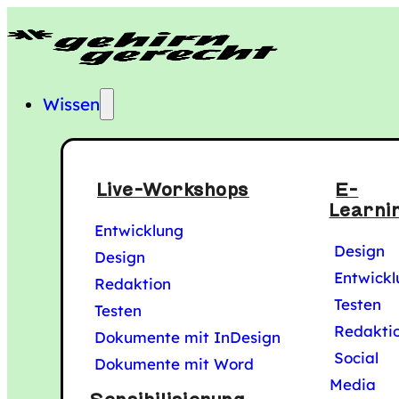
Gehirngerecht Digi
Hauptmenü
Wissen
Live-Workshops
E-
Learni
Entwicklung
Design
Design
Entwickl
Redaktion
Testen
Testen
Redakti
Dokumente mit InDesign
Social
Dokumente mit Word
Media