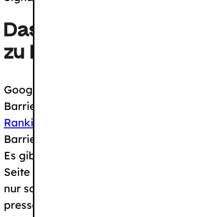
Das offizielle Statemen
zu Barrierefreiheit als
Google (u. a. John Mueller) hat mehrfach
Barrierefreiheit (Accessibility) nicht
als d
Ranking-Algorithmus
einfließt. Der Grund
Barrierefreiheit schwer objektiv und auto
Es gibt zwar technische Standards (wie 
Seite wirklich für einen blinden Nutzer
be
nur schwer in einen einfachen Zahlenwer
pressen.