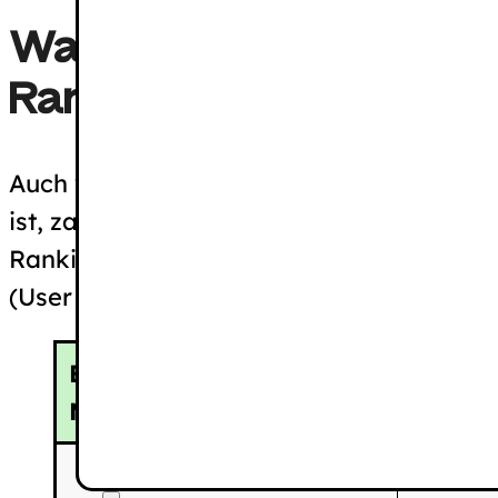
Warum digitale Barrier
Ranking trotzdem hilft
Auch wenn digitale Barrierefreiheit kein
ist, zahlen fast alle Maßnahmen für Barri
Ranking ein. Man spricht oft von einer 
(User Experience) und Accessibility.
Barrierefreiheits-
SEO-Vo
Maßnahme
Suchma