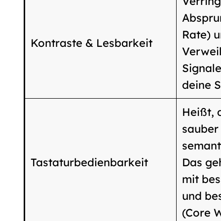
Verring
Abspru
Rate) u
Kontraste & Lesbarkeit
Verweil
Signal
deine S
Heißt, 
sauber 
semant
Tastaturbedienbarkeit
Das geh
mit be
und be
(Core W