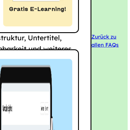
sehr positiv auf das
Gratis E-Learning!
bere
ruktur, Untertitel,
Zurück zu
allen FAQs
nbarkeit und weiteres
e User-Experiences und
de gleichzeitig
ar.
on Semrush mit
hecker zeigt, dass
 auf Barrierefreiheit
en, den Traffic