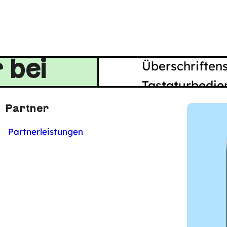
allerdings oft 
Ranking ein.
eit ein
Alt-Texte, sau
 bei
Überschriftenst
Tastaturbedie
verbessern di
Partner
machen den Co
Partnerleistungen
maschinenlesb
Eine Studie v
AccessibilityC
Webseiten, die
optimiert wurd