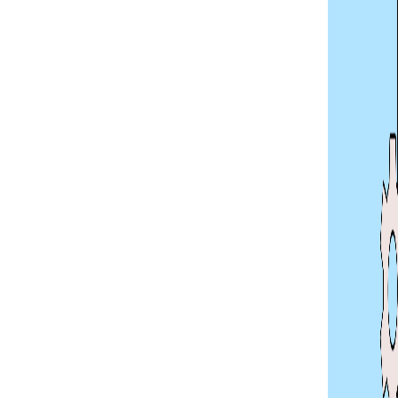
t von Google
 Rankingfaktor
 bestätigt, dass
irektes Signal in den
 dafür ist, dass
matisiert zu messen ist.
WCAG), aber ob eine
dienbar
ist, lässt sich
t für den Algorithmus