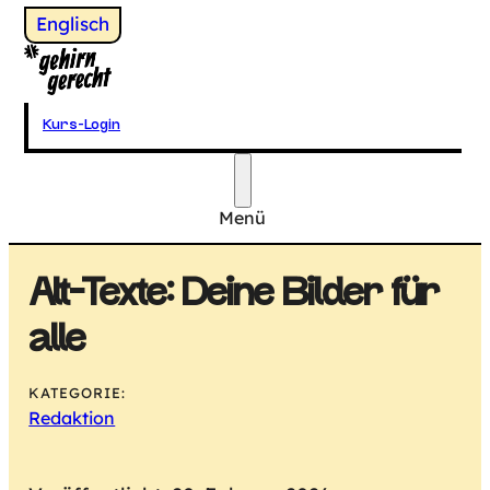
Wechsel zu
Englisch
Gehirngerecht Digital
Kurs-Login
Menü
Hauptmenü
Alt-Texte: Deine Bilder für
alle
KATEGORIE:
Redaktion