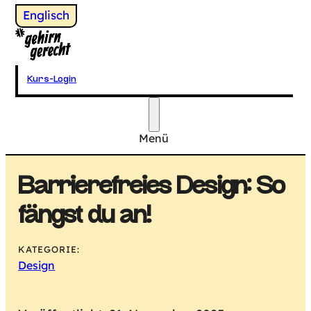
Wechsel zu
Englisch
Gehirngerecht Digital
Kurs-Login
Menü
Hauptmenü
Barrierefreies Design: So
fängst du an!
KATEGORIE:
Design