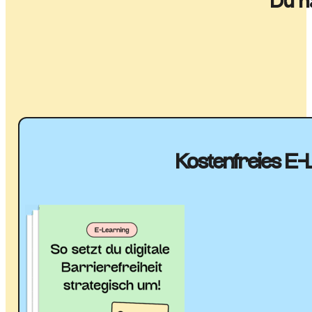
Du h
Kostenfreies E-L