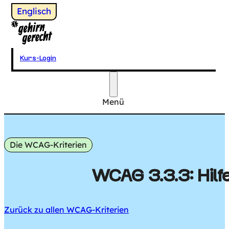
Wechsel zu
Englisch
Gehirngerecht Digital
Kurs-Login
Menü
Hauptmenü
Die WCAG-Kriterien
WCAG 3.3.3: Hilfe
Zurück zu allen WCAG-Kriterien