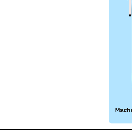
UMSETZUNG
nde Technik, um
üllen.
Mache