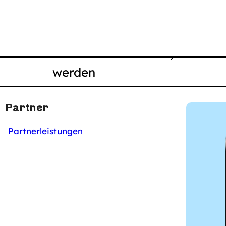
Richtung scrollen müssen, um sie 
Smartphones für eine Breite von:
320 Pixel für Inhalte, die vert
werden
Und 256 Pixel für Inhalte, die
gescrollt werden.
Partner
Partnerleistungen
Die zwei Maße wurden deshalb ge
Viewportbreiten sind.
Bei einem Desktop-Browser auf 
Monitor und bei einer Vergrößer