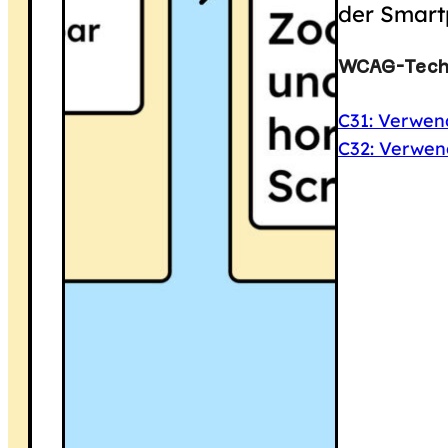
der Smart
WCAG-Techn
C31: Verwen
C32: Verwen