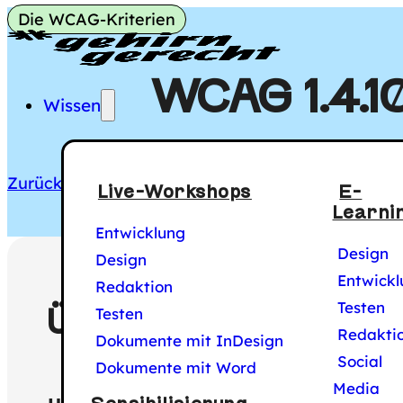
Die WCAG-Kriterien
Gehirngerecht Digi
Hauptmenü
WCAG 1.4.10
Wissen
Zurück zu allen WCAG-Kriterien
Live-Workshops
E-
Learni
Entwicklung
Design
Design
Entwickl
Redaktion
Testen
Testen
ÜBERBLICK
Redakti
Dokumente mit InDesign
Social
Dokumente mit Word
Media