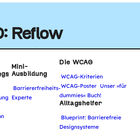
tal
: Reflow
Die WCAG
Mini-
ngs
Ausbildung
WCAG-Kriterien
WCAG-Poster
Unser »für
Barriererfreiheits-
dummies« Buch!
WORUM G
ung
Experte
Alltagshelfer
on
Blueprint: Barrierefreie
Designsysteme
Inhalte sollten so gestaltet sein,