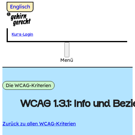
Wechsel zu
Englisch
Gehirngerecht Digital
Kurs-Login
Menü
Hauptmenü
Die WCAG-Kriterien
WCAG 1.3.1: Info und Bez
Zurück zu allen WCAG-Kriterien