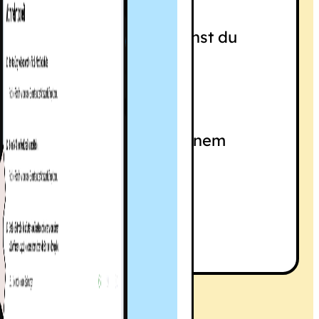
len verwenden musst, kannst du
 Tabelle verstecken.
 vorlesenen Inhalte mit einem