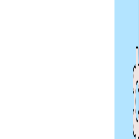
ls du aus irgendeinem Grund Layouttabel
 der Rolle „presentation“ die Semantik der
ble role=”presentation”> ... </table>
ei musst du natürlich aufpassen, dass die
eenreader dann noch Sinn ergeben.
G-Technik(en) in Englisch:
 direkte Technik in der WCAG vorhanden.