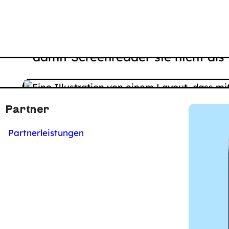
Wenn eine Webseite HTML-Tabell
dürfen diese keine Semantik (
<t
damit Screenreader sie nicht als
Partner
Partnerleistungen