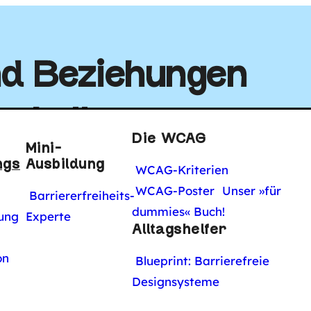
tal
und Beziehungen
tabellen
Die WCAG
Mini-
ngs
Ausbildung
WCAG-Kriterien
WCAG-Poster
Unser »für
Barriererfreiheits-
dummies« Buch!
ung
Experte
Alltagshelfer
on
WORUM G
Blueprint: Barrierefreie
Designsysteme