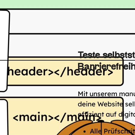
Teste selbstst
Barrierefreih
Mit unserem manue
deine Website sel
effizient auf digit
Alle Prüfschrit