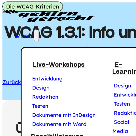
Die WCAG-Kriterien
Gehirngerecht Digi
Hauptmenü
WCAG 1.3.1: Info 
Wissen
von Layout
Live-Workshops
E-
Learni
Entwicklung
Zurück zu allen WCAG-Kriterien
Design
Design
Entwickl
Redaktion
Testen
Testen
Redakti
Dokumente mit InDesign
Social
Dokumente mit Word
ÜBERBLICK
Media