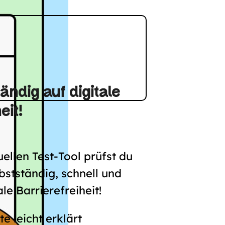
ändig auf digitale
eit!
llen Test-Tool prüfst du
bstständig, schnell und
ale Barrierefreiheit!
te leicht erklärt