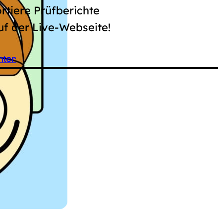
rtiere Prüfberichte
uf der Live-Webseite!
nter