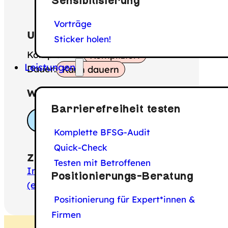
Sensibilisierung
Vorträge
Umsetzbarkeit:
Sticker holen!
Komplexität:
Kompliziert
Leistungen
Dauer:
Kann dauern
Wichtig für Rolle:
Barrierefreiheit testen
Entwicklung
Komplette BFSG-Audit
Quick-Check
Zum WCAG-Kriterium:
Testen mit Betroffenen
Informationen und Beziehungen
Positionierungs-Beratung
(englisch)
Positionierung für Expert*innen &
Firmen