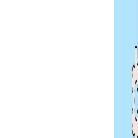
Sprachliche Barrieren stellen für
viele Menschen im Alltag eine
Herausforderung dar – etwa beim
Verstehen von amtlichen
Schreiben,
Informationsbroschüren oder...