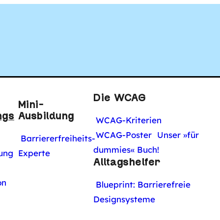
tal
Die WCAG
Mini-
el über Leicht
ngs
Ausbildung
WCAG-Kriterien
WCAG-Poster
Unser »für
Barriererfreiheits-
dummies« Buch!
ung
Experte
prache
Alltagshelfer
on
Blueprint: Barrierefreie
Designsysteme