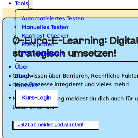
Tools
Automatisiertes Testen
Manuelles Testen
Kontrast-Checker
0-Euro-E-Learning: Digital
PDFs prüfen
PDFs umsetzen
strategisch umsetzen!
Über
Grundwissen über Barrieren, Rechtliche Fakten,
Blog
deine Prozesse integrierst und vieles mehr!
Kontakt
Mit der Anmeldung meldest du dich auch für 
Kurs-Login
Leser*innen an.
Jetzt anmelden und starten!