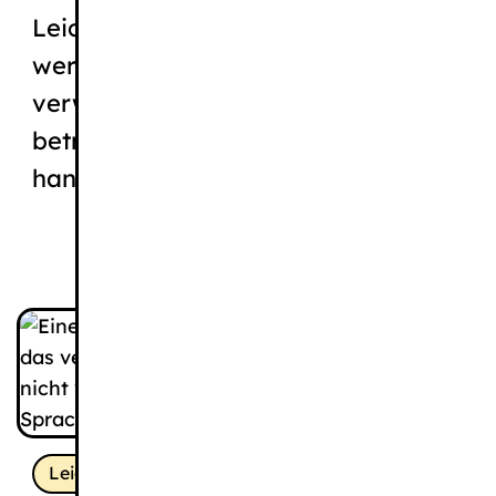
Leichte und Einfache Sprache
werden oft miteinander
verwechselt oder als Synonyme
betrachtet. Bei beiden Varietäten
handelt es sich um vereinfachte...
Leichte Sprache