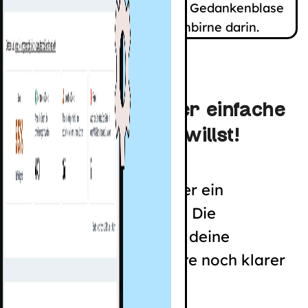
Leichte Sprache
Alles, was du über einfache
Sprache wissen willst!
Nicht der kleinste, aber ein
gemeinsamer Nenner: Die
wichtigsten Tipps, um deine
Anliegen und Angebote noch klarer
zu formulieren und...