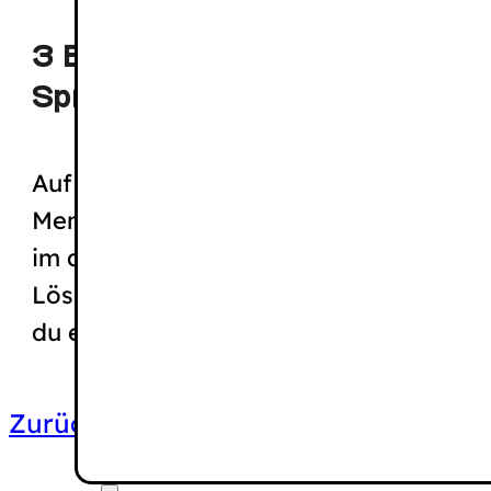
3 Barrieren, die Leichte
Sprache auf Webseiten löst
Auf welche Barrieren stoßen
Menschen mit Lernschwierigkeiten
im digitalen Raum? Und welche
Lösungen gibt es? Hier bekommst
du einen Überblick....
Zurück zur Artikel-Übersicht