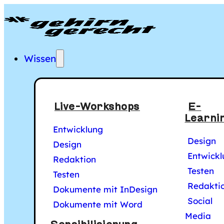
Gehirngerecht Digi
Hauptmenü
Wissen
Live-Workshops
E-
Alle Artik
Learni
Entwicklung
Design
Design
Entwickl
Redaktion
S
Testen
Testen
Redakti
Dokumente mit InDesign
Social
Dokumente mit Word
Media