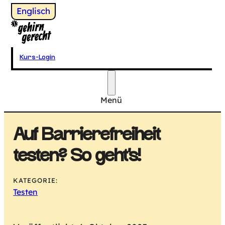
Wechsel zu
Englisch
Gehirngerecht Digital
Kurs-Login
Menü
Hauptmenü
Auf Barrierefreiheit
testen? So geht’s!
KATEGORIE:
Testen