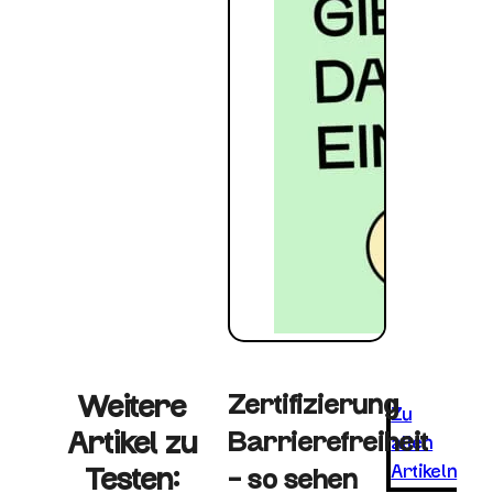
Weitere
Zertifizierung
Zu
Artikel zu
Barrierefreiheit
allen
Artikeln
Testen:
– so sehen