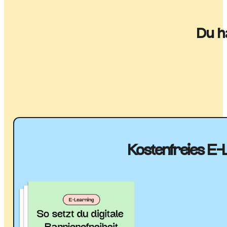
Du h
Kostenfreies E-L