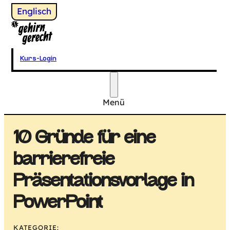
Wechsel zu
Englisch
Gehirngerecht Digital
Kurs-Login
Menü
Hauptmenü
10 Gründe für eine
barrierefreie
Präsentations­vorlage in
PowerPoint
KATEGORIE: