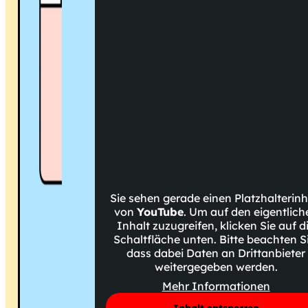
Sie sehen gerade einen Platzhalterinh
von
YouTube
. Um auf den eigentlich
Inhalt zuzugreifen, klicken Sie auf d
Schaltfläche unten. Bitte beachten Si
dass dabei Daten an Drittanbieter
weitergegeben werden.
Mehr Informationen